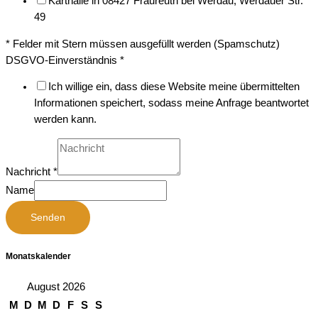
Karthalle in 08427 Fraureuth bei Werdau, Werdauer Str.
49
* Felder mit Stern müssen ausgefüllt werden (Spamschutz)
DSGVO-Einverständnis
*
Ich willige ein, dass diese Website meine übermittelten
Informationen speichert, sodass meine Anfrage beantwortet
werden kann.
Nachricht
*
Name
Senden
Monatskalender
August 2026
M
D
M
D
F
S
S